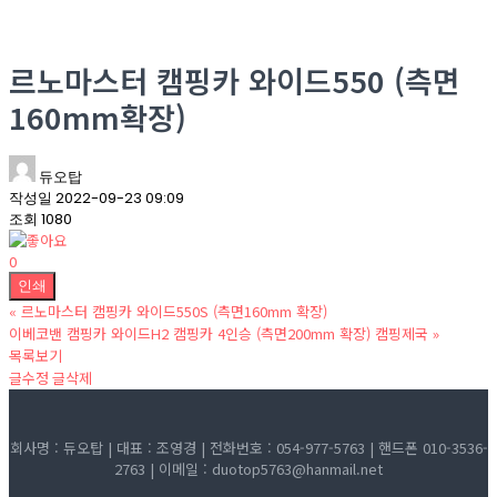
르노마스터 캠핑카 와이드550 (측면
160mm확장)
듀오탑
작성일
2022-09-23 09:09
조회
1080
0
인쇄
«
르노마스터 캠핑카 와이드550S (측면160mm 확장)
이베코밴 캠핑카 와이드H2 캠핑카 4인승 (측면200mm 확장) 캠핑제국
»
목록보기
글수정
글삭제
회사명 : 듀오탑 | 대표 : 조영경 | 전화번호 : 054-977-5763 | 핸드폰 010-3536-
2763 | 이메일 : duotop5763@hanmail.net